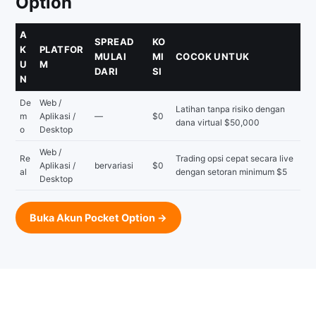
Option
A
SPREAD
KO
K
PLATFOR
MULAI
MI
COCOK UNTUK
U
M
DARI
SI
N
De
Web /
Latihan tanpa risiko dengan
m
Aplikasi /
—
$0
dana virtual $50,000
o
Desktop
Web /
Re
Trading opsi cepat secara live
Aplikasi /
bervariasi
$0
al
dengan setoran minimum $5
Desktop
Buka Akun Pocket Option →